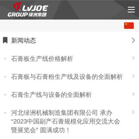
中文
English
新闻动态
lengua española
石膏板生产线价格解析
русский
石膏板与石膏粉生产线及设备的全面解析
石膏生产线与设备的全面解析
河北绿洲机械制造集团有限公司 承办
“2023中国副产石膏规模化应用交流大会
暨展览会” 圆满成功！